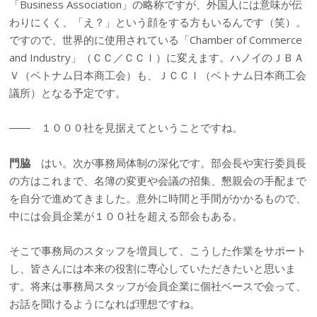
「Business Association」の略称ですが、外国人には意味が伝
わりにくく、「え？」という顔をする方もいるんです（笑）。
ですので、世界的に使用されている「Chamber of Commerce
and Industry」（ＣＣ／ＣＣＩ）に変えます。ハノイのＪＢＡ
Ｖ（ベトナム日本商工会）も、ＪＣＣＩ（ベトナム日本商工会
議所）となる予定です。
―― １０００社を見据えてということですね。
門脇
はい。次が事務局体制の深化です。部会長や実行委員長
の方はこれまで、名簿の変更や会議の招集、懇親会の手配まで
を自分で進めてきました。意外に時間と手間がかかるもので、
中には会員企業が１００社を超える部会もある。
そこで事務局のスタッフを増員して、こうした作業をサポート
し、皆さんには本来の役割に専心していただきたいと思いま
す。将来は事務局スタッフが会員企業に個社ベースで会って、
お話を聞けるようになれば理想ですね。