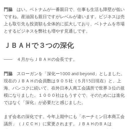
門脇
はい。ベトナムが一番親日で、仕事も生活も障壁が低い
ですね。産油国も親日ですがレベルが違います。ビジネスは売
上も取引先も投資額も全体的に拡大しており、ベトナムを市場
とするビジネスを弊社も増やす見通しです。
ＪＢＡＨで３つの深化
―― ４月からＪＢＡＨの会長です。
門脇
スローガンを「深化ー1000 and beyond」としました。
現在のＪＢＡＨの会員数は９０５社（５月15日現在）と、上
海、バンコクに続いて、在外日本人商工会議所で世界３位の規
模になりました。１０００社はもうすぐで、そのためには進化
ではなく「深化」が必要だと感じました。
まず会名の深化です。今年上期中にも「ホーチミン日本商工会
議所」（ＪＣＣＨ）に変更されます。ＪＢＡＨのＢＡは