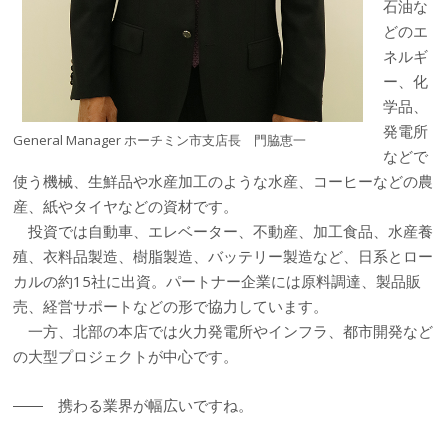
石油な
どのエ
ネルギ
ー、化
学品、
発電所
General Manager ホーチミン市支店長 門脇恵一
などで
使う機械、生鮮品や水産加工のような水産、コーヒーなどの農
産、紙やタイヤなどの資材です。
投資では自動車、エレベーター、不動産、加工食品、水産養
殖、衣料品製造、樹脂製造、バッテリー製造など、日系とロー
カルの約15社に出資。パートナー企業には原料調達、製品販
売、経営サポートなどの形で協力しています。
一方、北部の本店では火力発電所やインフラ、都市開発など
の大型プロジェクトが中心です。
―― 携わる業界が幅広いですね。