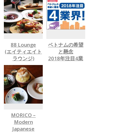
88 Lounge
ベトナムの希望
(エイティエイト
と懸念
ラウンジ)
2018年注目4業
予約必須の特別
界
ビーフ料理をぜ
ひ
有名人もお忍び
で訪れる隠れ家
を発見
MORICO –
Modern
Japanese