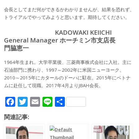
会長としてまだ何ができるかわかりませんが、結果を恐れず、
トライアルでやってみようと思います。期待してください。
KADOWAKI KEIICHI
General Manager ホーチミン市支店長
門脇恵一
1964年生まれ。大学卒業後、三菱商事株式会社に入社。主に
石油部門に携わり、1997～2002年に米国ニューヨーク、
2010～2015年にカタールのドーハに駐在。2015年にベトナ
ムに赴任して現職。2017年4月よりJBAH会長。
F
T
E
Li
共
ac
w
m
n
有
関連記事:
e
itt
ai
e
b
er
l