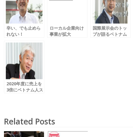
o
o
k
辛い、でも止めら
ローカル企業向け
国際展示会のトッ
れない！
事業が拡大
プが語るベトナム
激辛スナックの先
今年からソリュー
製造業の成長
駆者へ Vol. 40
ションも Vol.30
Reed Tradex
KOIKEYA
Fujitsu Vietnam
Vol.22
VIETNAM CO.,
Limited
LTD.
2020年度に売上を
3倍にベトナム人ス
タッフと走る
味の素 vol.14
Related Posts