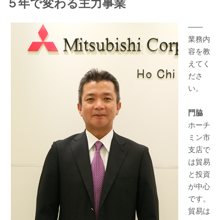
５年で変わる主力事業
――
業務内
容を教
えてく
ださ
い。
門脇
ホーチ
ミン市
支店で
は貿易
と投資
が中心
です。
貿易は