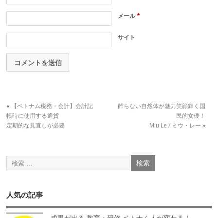
メール
*
サイト
«
【ベトナム税務・会計】会計記
飾らない自然体が魅力笑顔輝く国
帳時に使用する通貨
民的女優！
定期的な見直しが必要
Miu Le / ミウ・レー
»
人気の記事
成果が出る 教育・研修 ベトナム人が変わる！