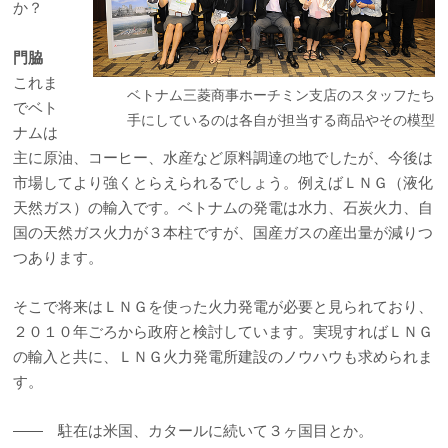
か？
門脇
これま
ベトナム三菱商事ホーチミン支店のスタッフたち
でベト
手にしているのは各自が担当する商品やその模型
ナムは
主に原油、コーヒー、水産など原料調達の地でしたが、今後は
市場してより強くとらえられるでしょう。例えばＬＮＧ（液化
天然ガス）の輸入です。ベトナムの発電は水力、石炭火力、自
国の天然ガス火力が３本柱ですが、国産ガスの産出量が減りつ
つあります。
そこで将来はＬＮＧを使った火力発電が必要と見られており、
２０１０年ごろから政府と検討しています。実現すればＬＮＧ
の輸入と共に、ＬＮＧ火力発電所建設のノウハウも求められま
す。
―― 駐在は米国、カタールに続いて３ヶ国目とか。