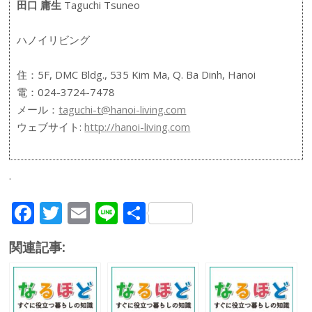
田口 庸生
Taguchi Tsuneo
ハノイリビング
住：5F, DMC Bldg., 535 Kim Ma, Q. Ba Dinh, Hanoi
電：024-3724-7478
メール：
taguchi-t@hanoi-living.com
ウェブサイト:
http://hanoi-living.com
.
F
T
E
Li
共
ac
w
m
n
有
関連記事:
e
itt
ai
e
b
er
l
o