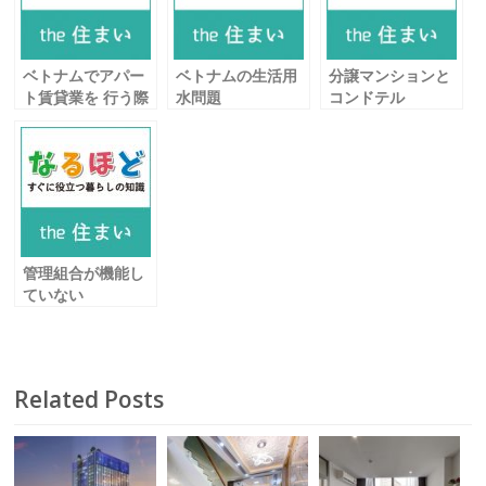
o
k
ベトナムでアパー
ベトナムの生活用
分譲マンションと
ト賃貸業を 行う際
水問題
コンドテル
の注意点
安心・安全な水を
投資の違いについ
使うには
て
管理組合が機能し
ていない
コンドミニアムの
怖さについて
Related Posts