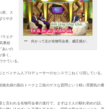
。
お前、ス
ぱりやさ
バラエテ
向かって左が名物司会者。威圧感が…
気番組
『あいの
が多く、
ウケている。
りとベトナム人プロデューサーのセンスでこねくり回している。
新婚夫婦の面白トークと三枝のゲスな質問という軽い雰囲気の番
母と言われる名物司会者の進行で、まずは２人の馴れ初めの話、
底に押し込めていた不満を引き出し、国民の母のアドバイス。思