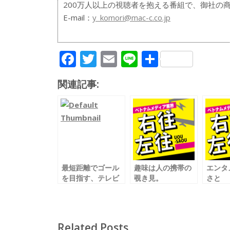
200万人以上の視聴者を抱える番組で、御社の商
E-mail：
y_komori@mac-c.co.jp
F
T
E
Li
共
ac
w
m
n
有
関連記事:
e
itt
ai
e
b
er
l
o
o
k
最短距離でゴール
趣味は人の携帯の
エンタ
を目指す、テレビ
覗き見。
さと
の裏事情
あと、月２回の海
スピー
外旅行。
を分ける
Related Posts