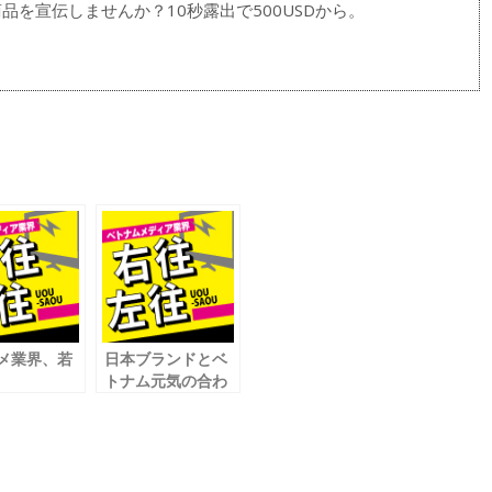
品を宣伝しませんか？10秒露出で500USDから。
メ業界、若
日本ブランドとベ
トナム元気の合わ
ド感が勝敗
せ技
!?