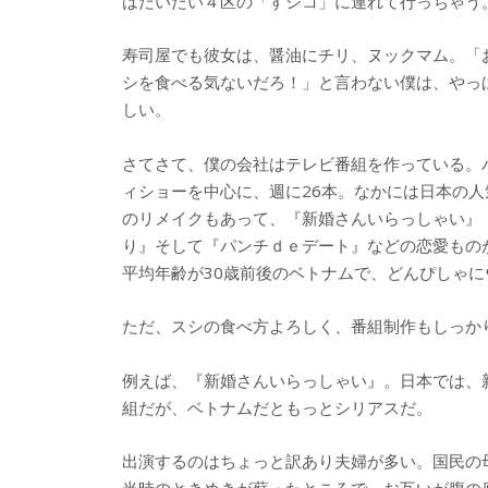
はだいたい４区の「すシコ」に連れて行っちゃう
寿司屋でも彼女は、醤油にチリ、ヌックマム。「
シを食べる気ないだろ！」と言わない僕は、やっ
しい。
さてさて、僕の会社はテレビ番組を作っている。
ィショーを中心に、週に26本。なかには日本の人
のリメイクもあって、『新婚さんいらっしゃい』
り』そして『パンチｄｅデート』などの恋愛もの
平均年齢が30歳前後のベトナムで、どんぴしゃに
ただ、スシの食べ方よろしく、番組制作もしっか
例えば、『新婚さんいらっしゃい』。日本では、
組だが、ベトナムだともっとシリアスだ。
出演するのはちょっと訳あり夫婦が多い。国民の
当時のときめきが蘇ったところで、お互いが腹の