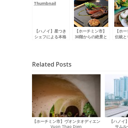
o
o
k
【ハノイ】星つき
【ホーチミン市】
【ホー
シェフによる本格
30階からの絶景と
伝統と
フレンチ
ともに
合させ
伝統料理を独自の
グリル料理とワイ
ベトナ
メニューに
ンを堪能
を召し
ラ・ターブル・デ
「マッドカウワイ
「スパ
Related Posts
ュ・シェフ / La
ン＆グリル / Mad
ットサ
Table du Chef
Cow Wine &
Spice 
Grill」
Saig
【ホーチミン市】ヴオンタオディエン
【ハノイ】Sa
Vuon Thao Dien
サムル