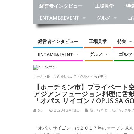
経営者インタビュー
工場見学
特
ENTAME&EVENT
グルメ
ゴ
経営者インタビュー
工場見学
特集
ENTAME&EVENT
グルメ
ゴルフ
ホーム
»
飯、行きませんか？
»
グルメ
» 表示中 »
【ホーチミン市】プライベート
アジアンフュージョン料理に舌
「オパス サイゴン / OPUS SAIG
SK1
2020年3月18日
飯、行きませんか？
,
グル
「オパス サイゴン」は２０１７年のオープン以来