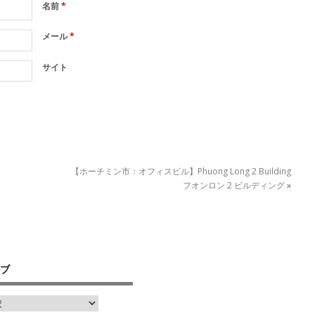
名前
*
メール
*
サイト
【ホーチミン市：オフィスビル】Phuong Long 2 Building
フオンロン 2 ビルディング
»
ブ