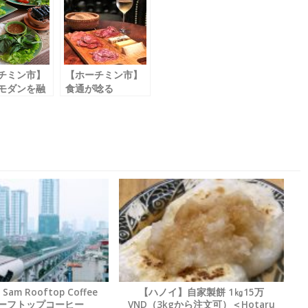
チミン市】
【ホーチミン市】
モダンを融
食通が唸る
た
魅惑のチーズバー
ム家庭料理
「Le Padam」
上がれ
イスヴィエ
イゴン /
Viet
on」
m Rooftop Coffee
【ハノイ】自家製餅 1㎏15万
ーフトップコーヒー
VND（3kgから注文可）＜Hotaru