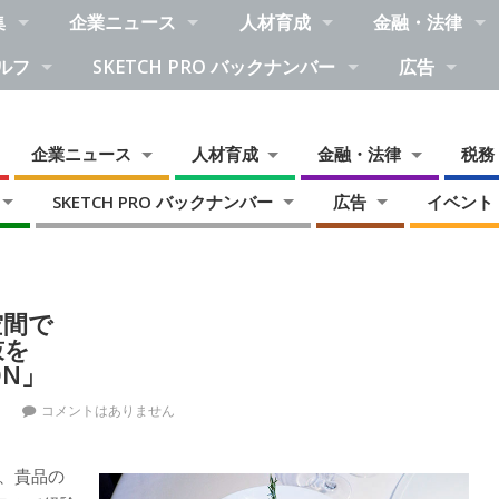
集
企業ニュース
人材育成
金融・法律
ルフ
SKETCH PRO バックナンバー
広告
企業ニュース
人材育成
金融・法律
税務
SKETCH PRO バックナンバー
広告
イベント
空間で
鼓を
ON」
メ
コメントはありません
、貴品の