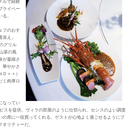
テルで経験
プライベー
いる。
ェフのおす
醤添え」
のグリル
山菜の風
味が凝縮さ
。華やかさ
ＮＤ＋＋）
だく肉厚ロ
になってい
ービスを提供。ヴィラの部屋のように仕切られ、センスのよい調度
いの席に一役買ってくれる。ゲストが心地よく過ごせるようにプ
クオリティーだ。