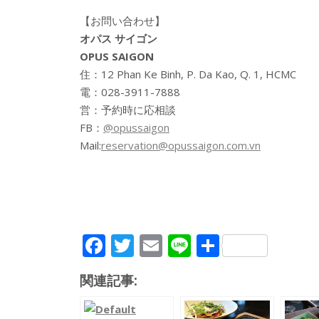
【お問い合わせ】
オパス サイゴン
OPUS SAIGON
住：12 Phan Ke Binh, P. Da Kao, Q. 1, HCMC
電：028-3911-7888
営：予約時に応相談
FB：
@opussaigon
Mail:
reservation@opussaigon.com.vn
F
T
E
Li
共
ac
w
m
n
有
関連記事:
e
itt
ai
e
b
er
l