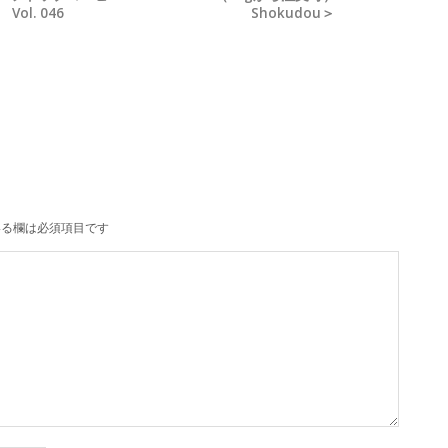
Vol. 046
Shokudou＞
る欄は必須項目です