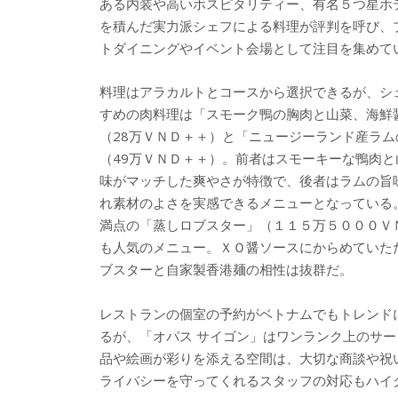
ある内装や高いホスピタリティー、有名５つ星ホ
を積んだ実力派シェフによる料理が評判を呼び、
トダイニングやイベント会場として注目を集めて
料理はアラカルトとコースから選択できるが、シ
すめの肉料理は「スモーク鴨の胸肉と山菜、海鮮
（28万ＶＮＤ＋＋）と「ニュージーランド産ラム
（49万ＶＮＤ＋＋）。前者はスモーキーな鴨肉と
味がマッチした爽やさが特徴で、後者はラムの旨
れ素材のよさを実感できるメニューとなっている
満点の「蒸しロブスター」（１１５万５０００Ｖ
も人気のメニュー。ＸＯ醤ソースにからめていた
ブスターと自家製香港麺の相性は抜群だ。
レストランの個室の予約がベトナムでもトレンド
るが、「オパス サイゴン」はワンランク上のサ
品や絵画が彩りを添える空間は、大切な商談や祝
ライバシーを守ってくれるスタッフの対応もハイ