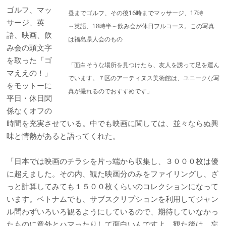
ゴルフ、マッ
昼までゴルフ、その後16時までマッサージ、17時
サージ、英
～英語、18時半～飲み会が休日フルコース。この写真
語、映画、飲
は福島県人会のもの
み会の頭文字
を取った「ゴ
「面白そうな場所を見つけたら、友人を誘って足を運ん
マええの！」
でいます。７区のアーティヌス美術館は、ユニークな写
をモットーに
真が撮れるのでおすすめです」
平日・休日関
係なくオフの
時間を充実させている。中でも映画に関しては、並々ならぬ興
味と情熱があると語ってくれた。
「日本では映画のチラシを片っ端から収集し、３０００枚は優
に超えました。その内、観た映画分のみをファイリングし、ざ
っと計算してみても１５００枚くらいのコレクションになって
います。ベトナムでも、サブスクリプションを利用してジャン
ル問わずいろいろ観るようにしているので、期待していなかっ
たものに意外とハマったりして面白いんですよ。観た後は、忘