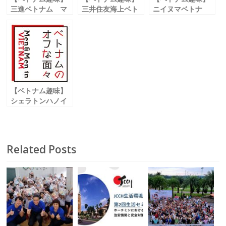
三進ベトナム マ
三井住友海上ベト
ニイヌマベトナ
ネージングダイレ
ナム現地法人
ム 現地代表
クター
副社長兼ホーチミ
箕輪 佑耶
新妻 東一
ン市支店長
鈴東 宏人
【ベトナム趣味】
シェラトンハノイ
ホテル 日本人営
業ディレクター
小郷 美登里
Related Posts