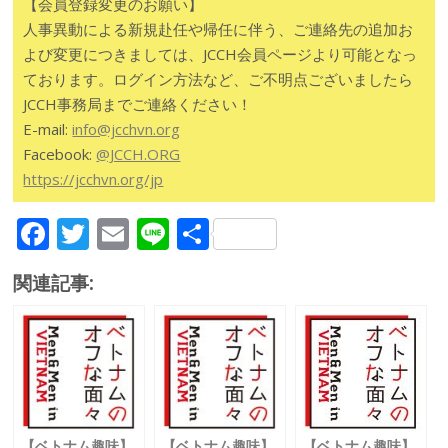
【会員登録変更のお願い】
人事異動による新規赴任や帰任に伴う、ご連絡先の追加お
よび変更につきましては、JCCH会員ページより可能となっ
ております。ログイン方法など、ご不明点ございましたら
JCCH事務局までご連絡ください！
E-mail:
info@jcchvn.org
Facebook:
@JCCH.ORG
https://jcchvn.org/jp
F
T
E
Li
共
ac
w
m
n
有
関連記事:
e
itt
ai
e
b
er
l
o
o
k
【ベトナム趣味】
【ベトナム趣味】
【ベトナム趣味】