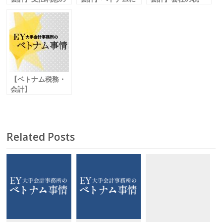
損金算入大きく改
おける会社形態
金・土地賃借料、
善の流れ
納付・支払い猶予
へ
【ベトナム税務・
会計】
ＣＯＶＩＤ‐19に関
連した 税務上の留
意点②
Related Posts