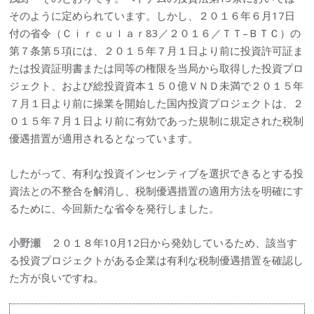
そのように定められています。しかし、２０１６年６月17日
付の省令（Ｃｉｒｃｕｌａｒ83／２０１６／ＴＴ–ＢＴＣ）の
第７条第５項には、２０１５年７月１日より前に投資許可証ま
たは投資証明書または同等の権限を当局から取得した投資プロ
ジェクト、および総投資資本１５０億ＶＮＤ未満で２０１５年
７月１日より前に操業を開始した国内投資プロジェクトは、２
０１５年７月１日より前に有効であった規制に規定された税制
優遇措置が適用されるとなっています。
したがって、有利な投資インセンティブを選択できるとする投
資法との不整合を解消し、税制優遇措置の適用方法を明確にす
るために、今回新たな省令を発行しました。
小野瀬
２０１８年10月12日から発効しているため、該当す
る投資プロジェクトがある企業は有利な税制優遇措置を確認し
た方が良いですね。