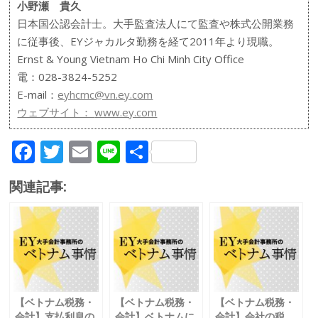
小野瀬 貴久
日本国公認会計士。大手監査法人にて監査や株式公開業務
に従事後、EYジャカルタ勤務を経て2011年より現職。
Ernst & Young Vietnam Ho Chi Minh City Office
電：028-3824-5252
E-mail：
eyhcmc@vn.ey.com
ウェブサイト：
www.ey.com
F
T
E
Li
共
ac
w
m
n
有
関連記事:
e
itt
ai
e
b
er
l
o
o
k
【ベトナム税務・
【ベトナム税務・
【ベトナム税務・
会計】支払利息の
会計】ベトナムに
会計】会社の税