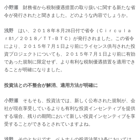
小野瀬
財務省から税制優遇措置の取り扱いに関する新たな省
令が発行されたと聞きました。どのような内容でしょうか。
浅野
はい、２０１８年８月28日付で省令（Ｃｉｒｃｕｌａ
ｒ81／２０１８／ＴＴ–ＢＴＣ）が発行されました。この省令
により、２０１５年７月１日より前にライセンス供与された投
資プロジェクトについても、２０１５年７月１日より前に有効
であった規制に限定せず、より有利な税制優遇措置を適用でき
ることが明確になりました。
投資法との不整合が解消、適用方法が明確に
小野瀬
そもそも、投資法では、新しく公布された規制が、会
社が現在享受しているよりも有利な投資インセンティブを提供
する場合、残りの期間において新しい投資インセンティブを享
受することができるとされていますよね。
浅野
そのとおりです。ベトナムの投資法第13条においては