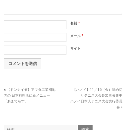
名前
*
メール
*
サイト
«
【ドンナイ省】アマタ工業団地
【ハノイ】11／16（金）締め切
内の 日本料理店に新メニュー
りテニス大会参加者募集中
「あまてらす」
ハノイ日本人テニス大会実行委員
会
»