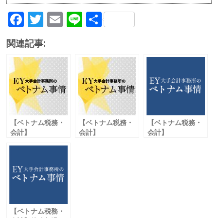
F
T
E
Li
共
ac
w
m
n
有
関連記事:
e
itt
ai
e
b
er
l
o
o
k
【ベトナム税務・
【ベトナム税務・
【ベトナム税務・
会計】
会計】
会計】
新型コロナの影響
移転価格税制に関
新型コロナの影響
を受けた 企業への
する 事前確認制度
で 残業時間の延長
支援策
（ＡＰＡ）
を提案
【ベトナム税務・