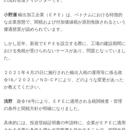
の浅野智道ディレクターです。
小野瀬
輸出加工企業（ＥＰＥ）は、ベトナムにおける特徴的
な企業形態で、関税および付加価値税が原則免除されるという
優遇措置が認められています。
しかし近年、新規でＥＰＥを設立する際に、工場の建設期間に
おける免税が受けられないケースがあり、問題となっていまし
た。
２０２１年４月25日に施行された輸出入税の運用等に係る政
令18／２０２１／ＮＤ‐ＣＰにより、どのような変更があった
か教えてください。
浅野
政令18号により、ＥＰＥに適用される税関検査・管理
の条件と関税方針が明確になりました。
具体的には、投資登録証明書の申請時に、企業がＥＰＥに適用
される必要な条件を満たす宣誓書を提出することで、税関当局