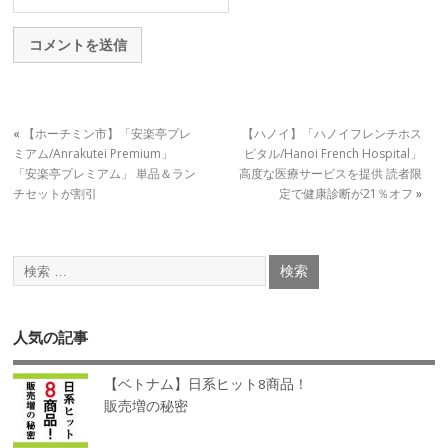
«
【ホーチミン市】「安楽亭プレ
【ハノイ】「ハノイフレンチホス
ミアム/Anrakutei Premium」
ピタル/Hanoi French Hospital」
「安楽亭プレミアム」 単品＆ラン
高度な医療サービスを提供 読者限
チセットが割引
定で健康診断が21％オフ
»
人気の記事
【ベトナム】日系ヒット8商品！
販売増の秘密