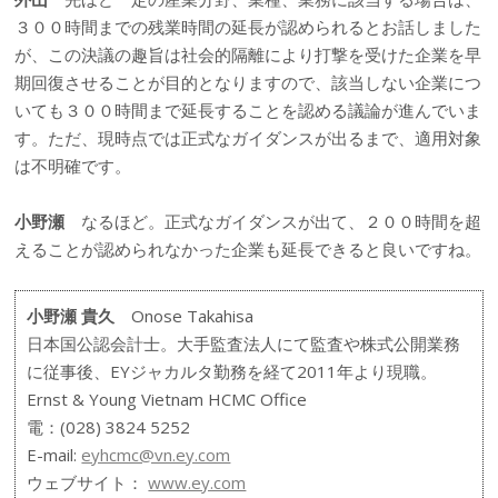
３００時間までの残業時間の延長が認められるとお話しました
が、この決議の趣旨は社会的隔離により打撃を受けた企業を早
期回復させることが目的となりますので、該当しない企業につ
いても３００時間まで延長することを認める議論が進んでいま
す。ただ、現時点では正式なガイダンスが出るまで、適用対象
は不明確です。
小野瀬
なるほど。正式なガイダンスが出て、２００時間を超
えることが認められなかった企業も延長できると良いですね。
小野瀬 貴久
Onose Takahisa
日本国公認会計士。大手監査法人にて監査や株式公開業務
に従事後、EYジャカルタ勤務を経て2011年より現職。
Ernst & Young Vietnam HCMC Office
電：(028) 3824 5252
E-mail:
eyhcmc@vn.ey.com
ウェブサイト：
www.ey.com