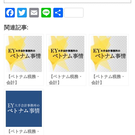
F
T
E
Li
共
ac
w
m
n
有
関連記事:
e
itt
ai
e
b
er
l
o
o
k
【ベトナム税務・
【ベトナム税務・
【ベトナム税務・
会計】
会計】
会計】
裾野産業への優遇
新型コロナの影響
移転価格税制に関
措置 改正により適
を受けた 企業への
する 事前確認制度
用範囲が拡大
支援策
（ＡＰＡ）
【ベトナム税務・