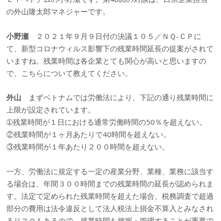
の外山隆太郎マネジャーです。
小野瀬
２０２１年９月９日付の決議１０５／ＮＱ-ＣＰに
て、新型コロナウィルス影響下の残業時間延長の提案がされて
いますね。残業時間は各企業とても関心が高いと思いますの
で、こちらについて教えてください。
外山
まずベトナムでは労働法により、下記の通り残業時間に
上限が設定されています。
➀残業時間が１日における通常労働時間の50％を超えない。
②残業時間が１ヶ月あたりで40時間を超えない。
③残業時間が１年あたり２００時間を超えない。
一方、労働法に規定する一定の産業分野、業種、業務に該当す
る場合は、年間３００時間までの残業時間の延長が認められま
す。法定で定められた残業時間を超えた場合、税務調査で超過
部分の費用は法令違反として法人税法上損金不算入とみなされ
るリスクもあるので、残業時間を把握・管理することが重要で