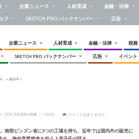
集
企業ニュース
人材育成
金融・法律
ルフ
SKETCH PRO バックナンバー
広告
企業ニュース
人材育成
金融・法律
税務
SKETCH PRO バックナンバー
広告
イベント
18）
» 表示中 »
バー
,
TOP LEADERの戦略（～2018）
コメントはありません
ム。南部ビンズン省に3つの工場を持ち、近年では国内外の販売に
夫を、海外営業推進を担う上原子氏が語る。