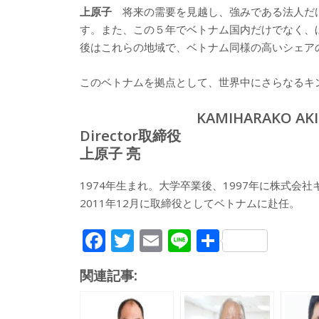
上原子
将来の需要を見越し、強みである法人だ
す。また、この５年でベトナム国内だけでなく、
後はこれらの地域で、ベトナム同様の高いシェア
このベトナムを拠点として、世界中にさらなるキ
KAMIHARAKO AK
Director取締役
上原子 亮
1974年生まれ。大学卒業後、1997年に株式
2011年12月に取締役としてベトナムに赴任。
F
T
E
Li
共
ac
w
m
n
有
関連記事:
e
itt
ai
e
b
er
l