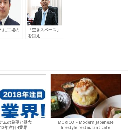
ムに工場の
「空きスペース」
を狙え
関税ゼロが
我々の最大のミッ
l.31
ション Vol.29
estone
日本貿易振興機構
ホーチミン事務所
acturing
am LLC
ナムの希望と懸念
MORICO – Modern Japanese
018年注目4業界
lifestyle restaurant cafe