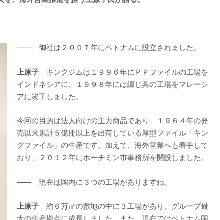
―― 御社は２００７年にベトナムに設立されました。
上原子
キングジムは１９９６年にＰＰファイルの工場を
インドネシアに、１９９８年には綴じ具の工場をマレーシ
アに竣工しました。
今回の目的は法人向けの主力商品であり、１９６４年の発
売以来累計５億冊以上を出荷している厚型ファイル「キン
グファイル」の生産です。加えて、海外営業へも着手して
おり、２０１２年にホーチミン市事務所を開設しました。
―― 現在は国内に３つの工場がありますね。
上原子
約６万㎡の敷地の中に３工場があり、グループ最
大の生産拠点に成長しました。また、現在ではベトナム国