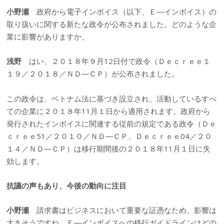
小野瀬
政府から電子インボイス（以下、Ｅ―インボイス）の
取り扱いに関する新たな政令が公布されました。どのような企
業に影響がありますか。
浅野
はい、２０１８年９月12日付で政令（Ｄｅｃｒｅｅ１
１９／２０１８／ＮＤ―ＣＰ）が公布されました。
この政令は、ベトナム法に基づき設立され、活動しているすべ
ての企業に２０１８年11月１日から適用されます。政府から
発行されたインボイスに関連する従前の規定である政令（Ｄｅ
ｃｒｅｅ51／２０１０／ＮＤ―ＣＰ、Ｄｅｃｒｅｅ04／２０
１４／ＮＤ―ＣＰ）は移行期間後の２０１８年11月１日に失
効します。
抗議の声もあり、今後の動向に注目
小野瀬
請求書はビジネスにおいて重要な証憑なため、影響は
大きそうですね。Ｅ―インボイスへの移行ガイドラインはどの