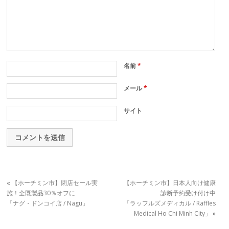
名前
*
メール
*
サイト
«
【ホーチミン市】閉店セール実
【ホーチミン市】日本人向け健康
施！全既製品30％オフに
診断予約受け付け中
「ナグ・ドンコイ店 / Nagu」
「ラッフルズメディカル / Raffles
Medical Ho Chi Minh City」
»