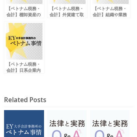
k
【ベトナム税務・
【ベトナム税務・
【ベトナム税務・
会計】棚卸資産の
会計】外貨建て取
会計】組織や業務
定期的な棚卸
引の為替換算
の運営で問題も
実効性の確保が重
簡便的なレートの
企業の発展段階で
要
適用も可能
見直すべき vol.09
【ベトナム税務・
会計】日系企業内
でも不正行為が散
見
コスト削減のため
に早めの対応を
Related Posts
vol.05