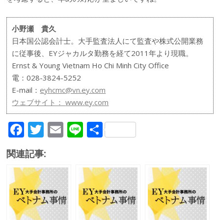
小野瀬 貴久
日本国公認会計士。大手監査法人にて監査や株式公開業務
に従事後、EYジャカルタ勤務を経て2011年より現職。
Ernst & Young Vietnam Ho Chi Minh City Office
電：028-3824-5252
E-mail：
eyhcmc@vn.ey.com
ウェブサイト：
www.ey.com
F
T
E
Li
共
ac
w
m
n
有
関連記事:
e
itt
ai
e
b
er
l
o
o