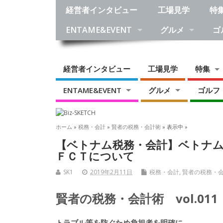
経営者インタビュー
工場見学
特
ENTAME&EVENT
グルメ
ゴ
経営者インタビュー
工場見学
特集
ENTAME&EVENT
グルメ
ゴルフ
ホーム
»
税務・会計
»
賢者の税務・会計術
» 表示中 »
【ベトナム税務・会計】ベトナ
ＦＣＴについて
SK1
2019年2月11日
税務・会計
,
賢者の税務・
賢者の税務・会計術 vol.011
トラブル等を防ぐため負担者を明確に