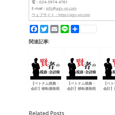
電：024-3974-4761
E-mail：
info@ags-vn.com
ウェブサイト：
http://ags-vn.com
F
T
E
Li
共
ac
w
m
n
有
関連記事:
e
itt
ai
e
b
er
l
o
o
k
【ベトナム税務・
【ベトナム税務・
【ベト
会計】移転価格税
会計】移転価格税
会計】
制①
制②
出向者
ベトナムの移転価
移転価格文書の構
につ
格税制の概要
成
Related Posts