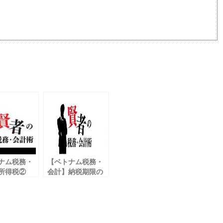
ナム税務・
【ベトナム税務・
所得税②
会計】納税期限の
の確定申告
延長に関する政令
いて