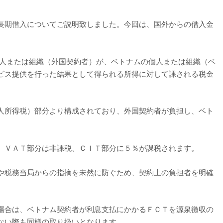
長期借入についてご説明致しました。今回は、国外からの借入金
個人または組織（外国契約者）が、ベトナムの個人または組織（ベ
ビス提供を行った結果として得られる所得に対して課される税金
人所得税）部分より構成されており、外国契約者が負担し、ベト
、ＶＡＴ部分は非課税、ＣＩＴ部分に５％が課税されます。
や税務当局からの指摘を未然に防ぐため、契約上の負担者を明確
場合は、ベトナム契約者が利息支払にかかるＦＣＴを源泉徴収の
ない際も同様の取り扱いとなります。