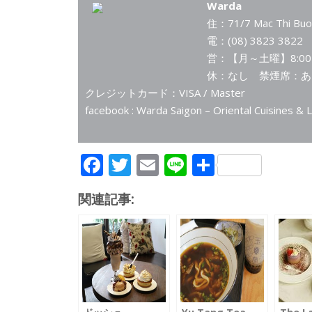
Warda
住：71/7 Mac Thi Buoi 
電：(08) 3823 382
営：【月～土曜】8:00～2
休：なし 禁煙席：あ
クレジットカード：VISA / Master
facebook : Warda Saigon – Oriental Cuisines &
F
T
E
Li
共
ac
w
m
n
有
関連記事:
e
itt
ai
e
b
er
l
o
o
k