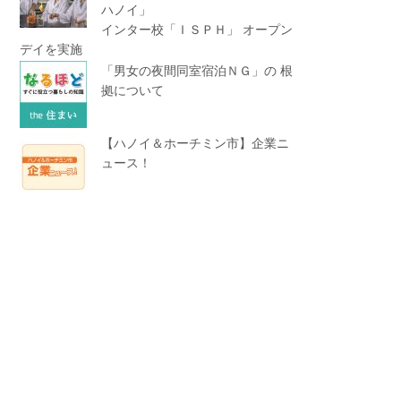
ハノイ」
インター校「ＩＳＰＨ」 オープン
デイを実施
「男女の夜間同室宿泊ＮＧ」の 根
拠について
【ハノイ＆ホーチミン市】企業ニ
ュース！