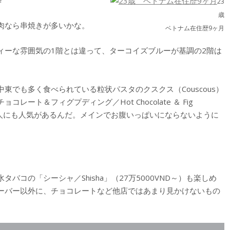
23
歳
肉なら串焼きが多いかな。
ベトナム在住歴9ヶ月
ーな雰囲気の1階とは違って、ターコイズブルーが基調の2階は
でも多く食べられている粒状パスタのクスクス（Couscous）
ート＆フィグプディング／Hot Chocolate ＆ Fig
好きの人にも人気があるんだ。メインでお腹いっぱいにならないように
コの「シーシャ／Shisha」（27万5000VND～）も楽しめ
ーバー以外に、チョコレートなど他店ではあまり見かけないもの