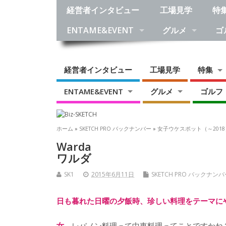
経営者インタビュー
工場見学
特
ENTAME&EVENT
グルメ
ゴ
経営者インタビュー
工場見学
特集
ENTAME&EVENT
グルメ
ゴルフ
ホーム
»
SKETCH PRO バックナンバー
»
女子ウケスポット（～2018
Warda
ワルダ
SK1
2015年6月11日
SKETCH PRO バックナン
日も暮れた日曜の夕飯時、珍しい料理をテーマに
女
レバノン料理って中東料理ってことですかね