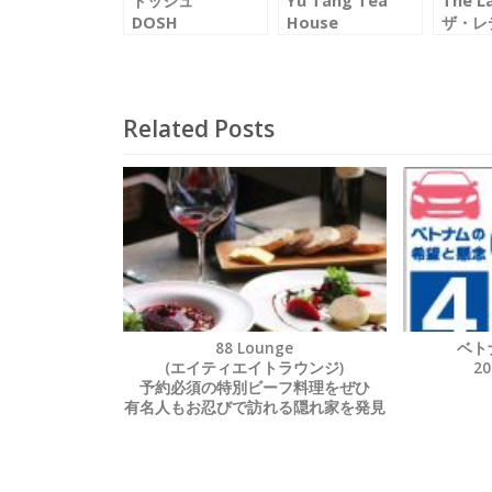
ドッシュ
Yu Tang Tea
The L
DOSH
House
ザ・レ
ユタンティーハウ
ス
Related Posts
88 Lounge
ベト
(エイティエイトラウンジ)
2
予約必須の特別ビーフ料理をぜひ
有名人もお忍びで訪れる隠れ家を発見