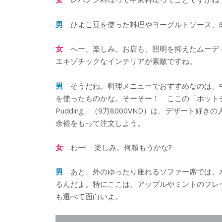
男
ひよこ豆を使った料理やヨーグルトソース、
女
へー、楽しみ。お店も、照明を抑えたムーディ
エキゾチックなインテリアが素敵ですね。
男
そうだね。料理メニューでおすすめなのは、中東
を使ったものかな。そーそー！ ここの「ホットチョコレ
Pudding」（9万8000VND）は、デザート
余裕をもって注文しよう。
女
わー! 楽しみ。何頼もうかな?
男
あと、外のゆったり座れるソファー席では、水タバ
るんだよ。特にここは、アップルやミントのフレ
も選べて面白いよ。