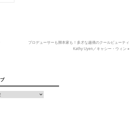
全
プロデューサーも脚本家も！多才な越僑のクールビューティ
Kathy Uyen／キャシー・ウィン
»
ブ