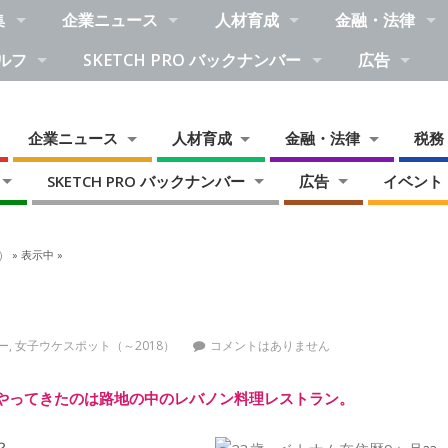
集
企業ニュース
人材育成
金融・法律
ルフ
SKETCH PRO バックナンバー
広告
企業ニュース
人材育成
金融・法律
税務
SKETCH PRO バックナンバー
広告
イベント
）
» 表示中 »
バー
,
女子ウケスポット（～2018）
コメントはありません
やってきたのは路地の中のレバノン料理レストラン。
？