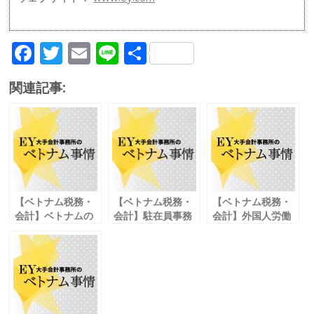
F
T
E
Li
共
ac
w
m
n
有
関連記事:
e
itt
ai
e
b
er
l
o
o
k
【ベトナム税務・
【ベトナム税務・
【ベトナム税務・
会計】ベトナムの
会計】駐在員事務
会計】外国人労働
固定資産会計
所から現地法人へ
者の ベトナムへの
耐用年数及び減損
設立のチェックポ
入国手続②
に留意 Vol. 16
イント vol.07