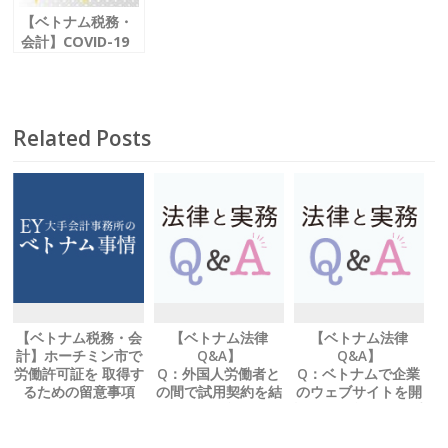
【ベトナム税務・
会計】COVID-19
に関連した 税務上
の留意点
Related Posts
【ベトナム税務・会
【ベトナム法律
【ベトナム法律
計】ホーチミン市で
Q&A】
Q&A】
労働許可証を 取得す
Q：外国人労働者と
Q：ベトナムで企業
るための留意事項
の間で試用契約を結
のウェブサイトを開
ぶことは可能でしょ
設する場合、 何か手
うか？
続きは必要でしょう
か？