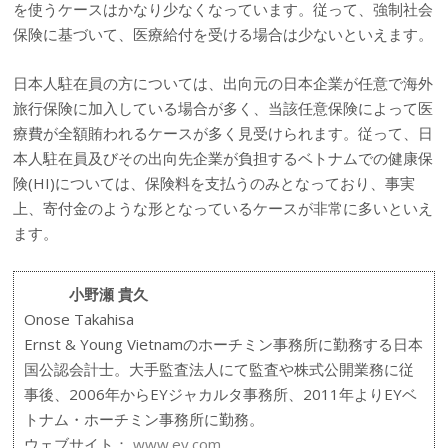
を使うケースはかなり少なくなっています。従って、強制社会
保険に基づいて、医療給付を受ける場合は少ないといえます。
日本人駐在員の方については、出向元の日本企業が任意で海外
旅行保険に加入している場合が多く、当該任意保険によって医
療費が全額賄われるケースが多く見受けられます。従って、日
本人駐在員及びその出向先企業が負担するベトナムでの健康保
険(HI)については、保険料を支払うのみとなっており、事実
上、寄付金のような形となっているケースが非常に多いといえ
ます。
小野瀬 貴久
Onose Takahisa
Ernst & Young Vietnamのホーチミン事務所に勤務する日本
国公認会計士。大手監査法人にて監査や株式公開業務に従
事後、2006年からEYジャカルタ事務所、2011年よりEYベ
トナム・ホーチミン事務所に勤務。
ウェブサイト：
www.ey.com