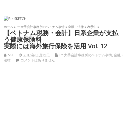
ホーム
»
EY 大手会計事務所のベトナム事情
»
金融・法律
» 表示中 »
【ベトナム税務・会計】日系企業が支払
う健康保険料
実際には海外旅行保険を活用 Vol. 12
SK1
2016年11月15日
EY 大手会計事務所のベトナム事情
,
金融・
法律
コメントはありません