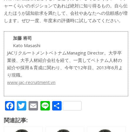
ャーくらいのポジションであれば絶対に知り得るもの。自ら伝
えたほうが認知欲求を満たして、会社やあなたへの信頼感が増
します。ぜひ一度、年度末の評価時に試してみてください。
加藤 将司
Kato Masashi
JACリクルートメントベトナムManaging Director。大学卒
業後、大手人材紹介会社を経て、一貫してベトナム人材の
紹介や採用＆育成に関わり、今年で12年目。2013年6月よ
り現職。
www.jac-recruitment.vn
F
T
E
Li
共
ac
w
m
n
有
関連記事:
e
itt
ai
e