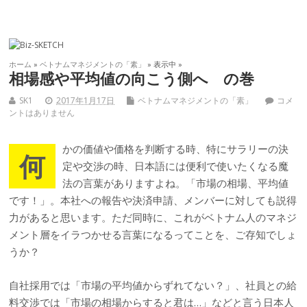
ホーム
»
ベトナムマネジメントの「素」
» 表示中 »
相場感や平均値の向こう側へ の巻
SK1
2017年1月17日
ベトナムマネジメントの「素」
コメ
ントはありません
かの価値や価格を判断する時、特にサラリーの決
何
定や交渉の時、日本語には便利で使いたくなる魔
法の言葉がありますよね。「市場の相場、平均値
です！」。本社への報告や決済申請、メンバーに対しても説得
力があると思います。ただ同時に、これがベトナム人のマネジ
メント層をイラつかせる言葉になるってことを、ご存知でしょ
うか？
自社採用では「市場の平均値からずれてない？」、社員との給
料交渉では「市場の相場からすると君は…」などと言う日本人