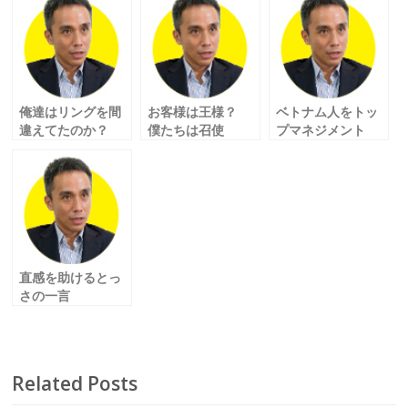
b
er
l
o
o
k
俺達はリングを間
お客様は王様？
ベトナム人をトッ
違えてたのか？
僕たちは召使
プマネジメント
の巻
い？？ の巻
に！ の巻
直感を助けるとっ
さの一言
「How can I help
you？」 の巻
Related Posts