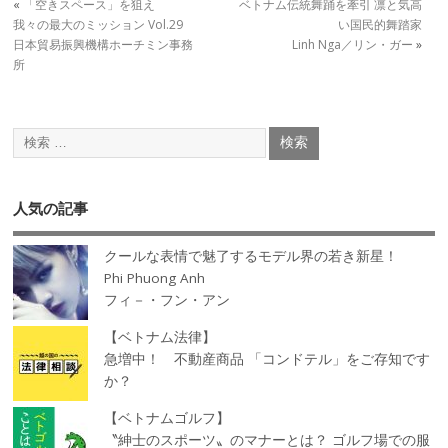
«
「空きスペース」を狙え
ベトナム伝統舞踊を牽引 凛と気高
我々の最大のミッション Vol.29
い国民的舞踏家
日本貿易振興機構ホーチミン事務
Linh Nga／リン・ガー
»
所
人気の記事
クールな表情で魅了するモデル界の若き新星！
Phi Phuong Anh
フィ－・フン・アン
【ベトナム法律】
急増中！ 不動産商品 「コンドテル」をご存知です
か？
【ベトナムゴルフ】
〝紳士のスポーツ〟のマナーとは？ ゴルフ場での服