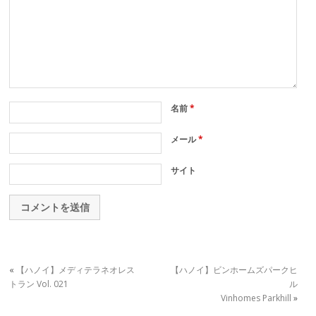
名前
*
メール
*
サイト
«
【ハノイ】メディテラネオレス
【ハノイ】ビンホームズパークヒ
トラン Vol. 021
ル
Vinhomes Parkhill
»