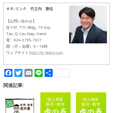
ＨＲ-リンク 竹之内 雅也
【お問い合わせ】
住:15F, TTC Bldg., 19 Duy
Tan, Q. Cau Giay, Hanoi
電：024-3795-7037
開:（月～金曜）9～18時
ウェブサイト:
http://hr-linkvn.com
F
T
E
Li
共
ac
w
m
n
有
関連記事:
e
itt
ai
e
b
er
l
o