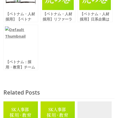
o
k
【ベトナム・人材
【ベトナム・人材
【ベトナム・人材
採用】【ベトナ
採用】リファーラ
採用】日系企業は
ム・人材育成】採
ル採用の メリット
ベトナム人に 本当
用を成功させる面
とデメリット
に人気なのか？
接のポイントとは
【ベトナム：採
用・教育】チーム
とグループの違い
とは
Related Posts