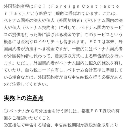
外国契約者税はＦＣＴ（Ｆｏｒｅｉｇｎ Ｃｏｎｔｒａｃｔｏ
ｒ Ｔａｘ）という略称で一般的に呼ばれています。これは、
ベトナム国外の法人や個人（外国契約者）がベトナム国内の法
人や個人（ベトナム契約者）に対して、ベトナム国内でサービ
スの提供を行った際に課される税金です。このサービスという
概念には金利やロイヤリティも含まれます。ＦＣＴは本来、外
国契約者が負担すべき税金ですが、一般的にはベトナム契約者
が外国契約者に代わって、源泉徴収方式による申告納税を行い
ます。ただし、外国契約者がベトナム国内に恒久的施設を有し
ていたり、自ら税コードを有し、ベトナム会計基準に準拠して
いる場合などは、外国契約者が自ら申告納税を行う必要がある
ので注意してください。
実務上の注意点
① ベトナムから海外送金を行う際には、都度ＦＣＴ課税の有
無をご確認いただくこと
②直接法で申告する場合、申告納税期限が課税対象取引より