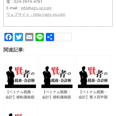
電：024-3974-4761
E-mail：
info@ags-vn.com
ウェブサイト：
http://ags-vn.com
F
T
E
Li
共
ac
w
m
n
有
関連記事:
e
itt
ai
e
b
er
l
o
o
k
【ベトナム税務・
【ベトナム税務・
【ベトナム税務・
会計】移転価格税
会計】移転価格税
会計】第３四半期
制①
制②
に75％の予定納税
ベトナムの移転価
移転価格文書の構
２０２１年ベトナ
格税制の概要
成
ム法人税の注意点