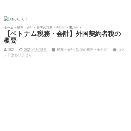
ホーム
»
税務・会計
»
賢者の税務・会計術
» 表示中 »
【ベトナム税務・会計】外国契約者税の
概要
SK2
2021年3月2日
税務・会計
,
賢者の税務・会計術
コメ
ントはありません