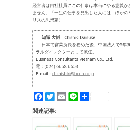
経営者は自社社員にこの仕事は本当にやる意義が
ません。「一生の仕事を見出した人には、ほかの
リスの思想家）
知識 大輔
Chishiki Daisuke
日本で営業所長を務めた後、中国法人で5年間
ラルダイレクターとして就任。
Business Consultants Vietnam Co., Ltd.
電：(024) 6658 6653
E-mail：
d-chishiki@bcon.co.jp
F
T
E
Li
共
ac
w
m
n
有
関連記事:
e
itt
ai
e
b
er
l