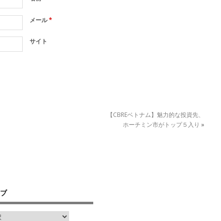
メール
*
サイト
【CBREベトナム】魅力的な投資先、
ホーチミン市がトップ５入り
»
ブ