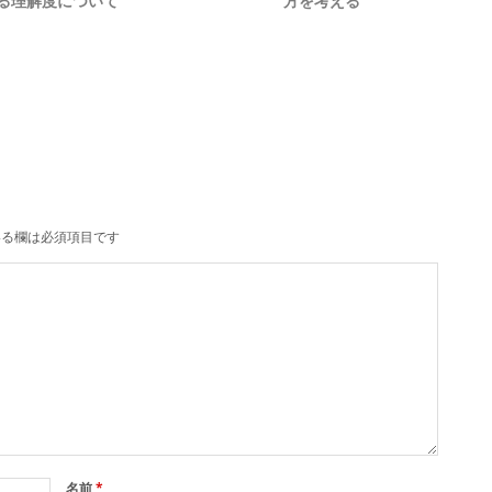
る理解度について
方を考える
る欄は必須項目です
名前
*