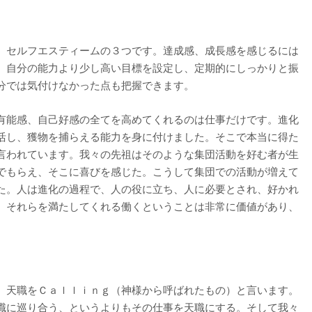
、セルフエスティームの３つです。達成感、成長感を感じるには
。自分の能力より少し高い目標を設定し、定期的にしっかりと振
分では気付けなかった点も把握できます。
有能感、自己好感の全てを高めてくれるのは仕事だけです。進化
活し、獲物を捕らえる能力を身に付けました。そこで本当に得た
言われています。我々の先祖はそのような集団活動を好む者が生
でもらえ、そこに喜びを感じた。こうして集団での活動が増えて
た。人は進化の過程で、人の役に立ち、人に必要とされ、好かれ
。それらを満たしてくれる働くということは非常に価値があり、
、天職をＣａｌｌｉｎｇ（神様から呼ばれたもの）と言います。
職に巡り合う、というよりもその仕事を天職にする。そして我々