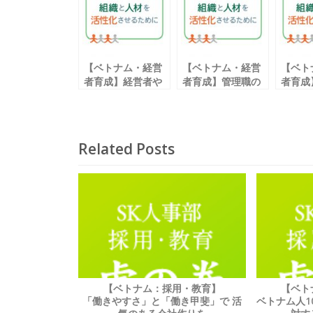
o
o
k
【ベトナム・経営
【ベトナム・経営
【ベト
者育成】経営者や
者育成】管理職の
者育成
人事・人材開発部
悩みベスト３
の構築
門が 注目する「組
課題を解決するた
見直し
織開発」とは
めに
ト
Vol.001
Related Posts
【ベトナム：採用・教育】
【ベト
「働きやすさ」と「働き甲斐」で 活
ベトナム人1