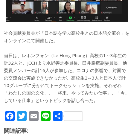
社会貢献委員会が「日本語を学ぶ高校生との日本語交流会」を
オンラインにて開催した。
当日は、レホンフォン（Le Hong Phong）高校の1～3年生の
計32人と、JCCHより水野善之委員長、臼井勝彦副委員長、他
委員メンバーの計16人が参加した。コロナの影響で、対面で
の交流会は実施できなかったが、高校生2～3人と日本人で計
10グループに分かれてトークセッションを実施。それぞれ
「わたしの国の文化」、「将来、やってみたい仕事」、「今、
している仕事」というトピックを話し合った。
F
T
E
Li
共
ac
w
m
n
有
関連記事: