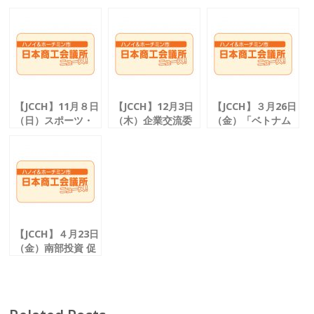
e
itt
ai
e
b
er
l
o
o
k
【JCCH】11月８日
【JCCH】12月3日
【JCCH】３月26日
（日）スポーツ・
（木）企業交流委
（金）「ベトナム
文化委員会
員会
労働法
「ＪＣＣＨ懇親 ゴ
日系企業とベトナ
セミナー（基礎
ルフ大会」開催
ム企業とのビジネ
編）」 開催
スマッチング会を
開催
【JCCH】４月23日
（金）南部投資 促
進センター
（ＩＰＣＳ）によ
る 意見交換会に参
加