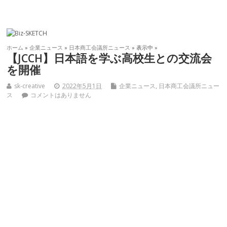
ホーム
»
企業ニュース
»
日本商工会議所ニュース
» 表示中 »
【JCCH】日本語を学ぶ高校生との交流会
を開催
sk-creative
2022年5月1日
企業ニュース
,
日本商工会議所ニュー
ス
コメントはありません