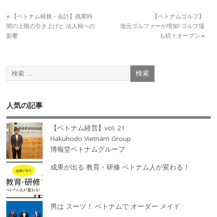
«
【ベトナム税務・会計】残業時
【ベトナムゴルフ】
間の上限の引き上げと 法人税への
地元ゴルファーが増加! ゴルフ場
影響
も続々オープン
»
人気の記事
【ベトナム経営】vol. 21
Hakuhodo Vietnam Group
博報堂ベトナムグループ
成果が出る 教育・研修 ベトナム人が変わる！
男は スーツ！ ベトナムで オーダー メイド