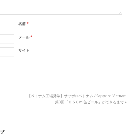
名前
*
メール
*
サイト
【ベトナム工場見学】サッポロベトナム / Sapporo Vietnam
第3回「６５０ml缶ビール」ができるまで
»
ブ