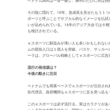
ベトナム国民は一喜一憂し、勝利のたびに街は熱
その陰に隠れて、18年、急成長を見せたもう１
ポーツと呼ぶことでサブカル的なイメージを払拭
いが込められている。18年のアジア大会では６
も検討されている。
ｅスポーツに馴染みが薄い人も多いかもしれない
ムの競技人口は１億人を突破。バスケ、サッカー
ーラは、グローバル戦略としてｅスポーツに広告
流行の発信源は？
今後の動きに注目
ベトナムでも商業ベースでｅスポーツが注目され
告代理店、政府機関もｅスポーツに足を突っ込も
このｅスポーツは必ず流行る。実はカラクリがあ
ーム会社の大株主であり、同時に、オリンピック