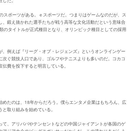
狂した。
つのスポーツがある。ｅスポーツだ。つまりはゲームなのだが、ス
し、鍛え抜かれた選手たちが戦う高等な文化活動だという意味合
種類のタイトルが正式種目となり、オリンピック種目としての採用
が、例えば『リーグ・オブ・レジェンズ』というオンラインゲー
に次ぐ競技人口であり、ゴルフやテニスよりも多いのだ。コカコ
宣伝費を投下すると明言している。
始めたのは、18年からだろう。僕らエンタメ企業はもちろん、広
うと取り組みを始めている。
って、アリババやテンセントなどの中国ジャイアントが各国のゲ
やアジア大会のビッグスポンサーだからだ。この流れにあがらう