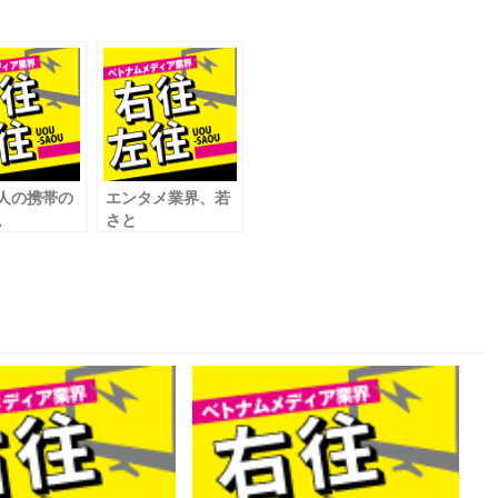
人の携帯の
エンタメ業界、若
。
さと
月２回の海
スピード感が勝敗
。
を分ける!?