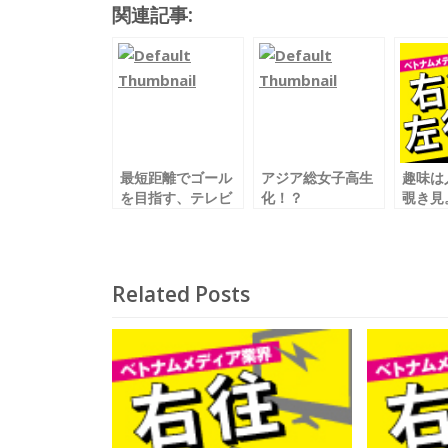
関連記事:
e
itt
ai
e
b
er
l
o
o
k
最短距離でゴール
アジア総女子高生
趣味は
を目指す、テレビ
化！？
覗き見
の裏事情
あと、
外旅行
Related Posts