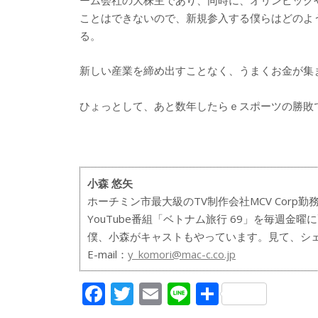
ことはできないので、新規参入する僕らはどのよ
る。
新しい産業を締め出すことなく、うまくお金が集
ひょっとして、あと数年したらｅスポーツの勝敗
小森 悠矢
ホーチミン市最大級のTV制作会社MCV Corp勤
YouTube番組「ベトナム旅行 69」を毎週金曜
僕、小森がキャストもやっています。見て、シ
E-mail：
y_komori@mac-c.co.jp
F
T
E
Li
共
ac
w
m
n
有