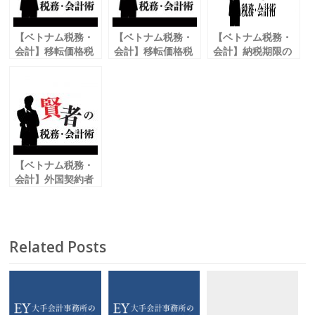
o
k
【ベトナム税務・
【ベトナム税務・
【ベトナム税務・
会計】移転価格税
会計】移転価格税
会計】納税期限の
制①
制②
延長に関する政令
ベトナムの移転価
移転価格文書の構
格税制の概要
成
【ベトナム税務・
会計】外国契約者
税の概要
Related Posts