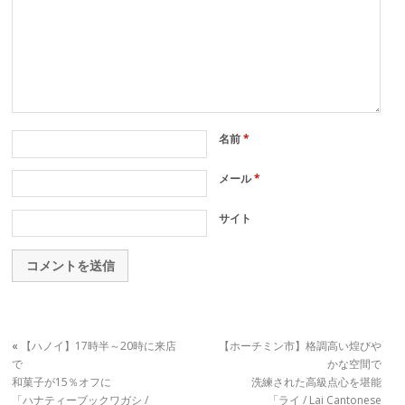
名前
*
メール
*
サイト
«
【ハノイ】17時半～20時に来店
【ホーチミン市】格調高い煌びや
で
かな空間で
和菓子が15％オフに
洗練された高級点心を堪能
「ハナティーブックワガシ /
「ライ / Lai Cantonese