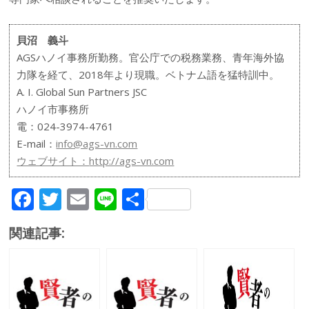
貝沼 義斗
AGSハノイ事務所勤務。官公庁での税務業務、青年海外協
力隊を経て、2018年より現職。ベトナム語を猛特訓中。
A. I. Global Sun Partners JSC
ハノイ市事務所
電：024-3974-4761
E-mail：
info@ags-vn.com
ウェブサイト：
http://ags-vn.com
F
T
E
Li
共
ac
w
m
n
有
関連記事:
e
itt
ai
e
b
er
l
o