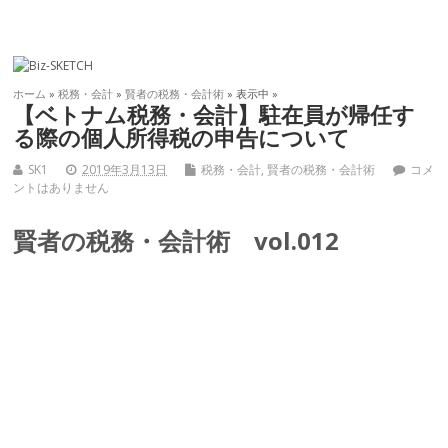
ホーム
»
税務・会計
»
賢者の税務・会計術
» 表示中 »
【ベトナム税務・会計】駐在員が帰任す
る際の個人所得税の申告について
SK1
2019年3月13日
税務・会計
,
賢者の税務・会計術
コメ
ントはありません
賢者の税務・会計術 vol.012