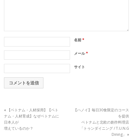
名前
*
メール
*
サイト
«
【ベトナム・人材採用】【ベト
【ハノイ】毎日30食限定のコース
ナム・人材育成】なぜベトナムに
を提供
日本人が
ベトナムと北欧の創作料理店
増えているのか？
「トゥンダイニング / T.U.N.G
Dining」
»