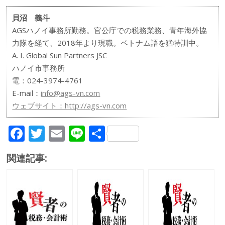
貝沼 義斗
AGSハノイ事務所勤務。官公庁での税務業務、青年海外協
力隊を経て、2018年より現職。ベトナム語を猛特訓中。
A. I. Global Sun Partners JSC
ハノイ市事務所
電：024-3974-4761
E-mail：
info@ags-vn.com
ウェブサイト：
http://ags-vn.com
F
T
E
Li
共
ac
w
m
n
有
関連記事:
e
itt
ai
e
b
er
l
o
o