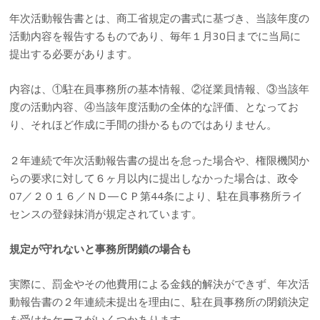
年次活動報告書とは、商工省規定の書式に基づき、当該年度の
活動内容を報告するものであり、毎年１月30日までに当局に
提出する必要があります。
内容は、①駐在員事務所の基本情報、②従業員情報、③当該年
度の活動内容、④当該年度活動の全体的な評価、となってお
り、それほど作成に手間の掛かるものではありません。
２年連続で年次活動報告書の提出を怠った場合や、権限機関か
らの要求に対して６ヶ月以内に提出しなかった場合は、政令
07／２０１６／ＮＤ―ＣＰ第44条により、駐在員事務所ライ
センスの登録抹消が規定されています。
規定が守れないと事務所閉鎖の場合も
実際に、罰金やその他費用による金銭的解決ができず、年次活
動報告書の２年連続未提出を理由に、駐在員事務所の閉鎖決定
を受けたケースがいくつかあります。