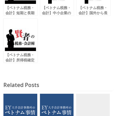
k
【ベトナム税務・
【ベトナム税務・
【ベトナム税務・
会計】短期と長期
会計】中小企業の
会計】国外から長
借入金の
法人所得税
期借入を行う場合
両者の違いと注意
（CIT）
の
点とは
減税法案について
中央銀行登録につ
いて
【ベトナム税務・
会計】所得税確定
申告の注意点
Related Posts