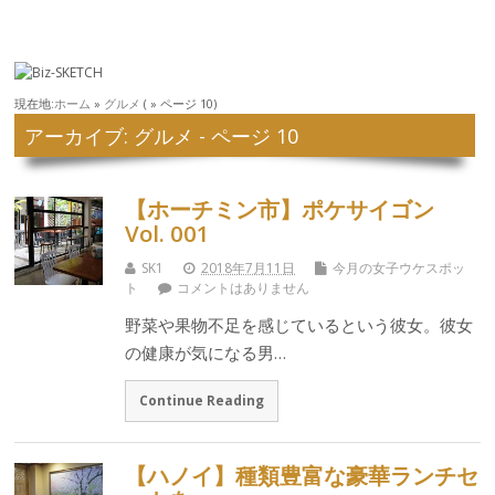
現在地:
ホーム
»
グルメ
( » ページ 10)
アーカイブ: グルメ - ページ 10
【ホーチミン市】ポケサイゴン
Vol. 001
SK1
2018年7月11日
今月の女子ウケスポッ
ト
コメントはありません
野菜や果物不足を感じているという彼女。彼女
の健康が気になる男…
Continue Reading
【ハノイ】種類豊富な豪華ランチセ