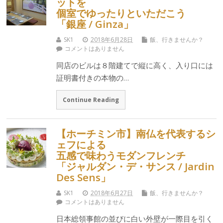
ットを
個室でゆったりといただこう
「銀座 / Ginza」
SK1
2018年6月28日
飯、行きませんか？
コメントはありません
同店のビルは８階建てで縦に高く、入り口には
証明書付きの本物の…
Continue Reading
【ホーチミン市】南仏を代表するシ
ェフによる
五感で味わうモダンフレンチ
「ジャルダン・デ・サンス / Jardin
Des Sens」
SK1
2018年6月27日
飯、行きませんか？
コメントはありません
日本総領事館の並びに白い外壁が一際目を引く