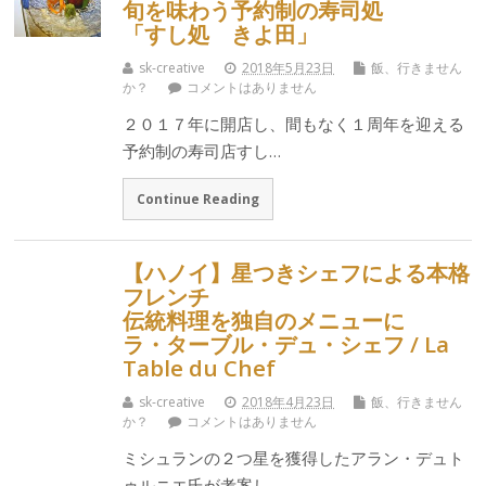
旬を味わう予約制の寿司処
「すし処 きよ田」
sk-creative
2018年5月23日
飯、行きません
か？
コメントはありません
２０１７年に開店し、間もなく１周年を迎える
予約制の寿司店すし…
Continue Reading
【ハノイ】星つきシェフによる本格
フレンチ
伝統料理を独自のメニューに
ラ・ターブル・デュ・シェフ / La
Table du Chef
sk-creative
2018年4月23日
飯、行きません
か？
コメントはありません
ミシュランの２つ星を獲得したアラン・デュト
ゥルニエ氏が考案し…