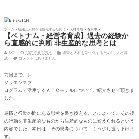
ホーム
»
組織と人材を活性化するために
»
人材育成
» 表示中 »
【ベトナム・経営者育成】過去の経験か
ら直感的に判断 非生産的な思考とは
SK2
2021年6月23日
組織と人材を活性化するために
,
人材育
成
コメントはありません
前回まで、レ
ジリエンスプ
ログラムで活用するＡＴＣモデルについてご紹介させて頂きま
した。
感情と行動の間にある思考を書き換えることによって、その後
の行動を非生産的なものから生産的なものに変えられるという
内容でした。本日は、その思考について、もう少し掘り下げま
す。