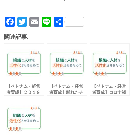
F
T
E
Li
共
ac
w
m
n
有
関連記事:
e
itt
ai
e
b
er
l
o
o
k
【ベトナム・経営
【ベトナム・経営
【ベトナム・経営
者育成】２０１９
者育成】離れたチ
者育成】コロナ禍
年度新入社員対象
ームメンバーと
で改めて求められ
働き方に関する意
効果的な在宅勤務
る レジリエンス力
識調査結果
を行うコツ
③