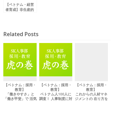
【ベトナム・経営
者育成】非生産的
なファスト思考
「レッテル貼り」
と「永遠の不幸」
Related Posts
【ベトナム：採用・
【ベトナム：採用・
【ベトナム：採用・
教育】
教育】
教育】
「働きやすさ」と
ベトナム人100人に
これからの人材マネ
「働き甲斐」で 活気
調査！ 人事制度に対
ジメントの 在り方を
のある会社作りを
する理解度について
考える