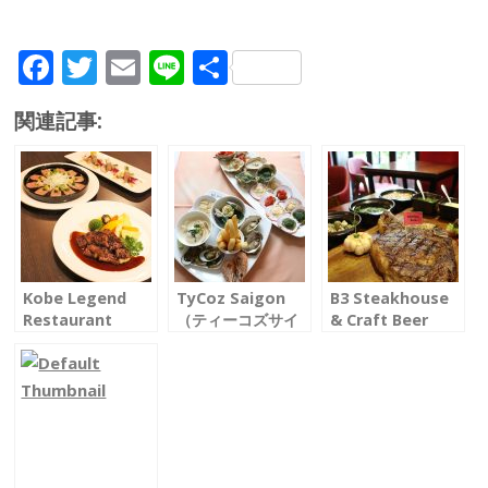
F
T
E
Li
共
ac
w
m
n
有
関連記事:
e
itt
ai
e
b
er
l
o
o
k
Kobe Legend
TyCoz Saigon
B3 Steakhouse
Restaurant
（ティーコズサイ
& Craft Beer
（神戸レジェンド
ゴン）
（ビースリーステ
レストラン）
都会の喧騒から離
ーキハウスアンド
神戸肉の正規取扱
れリラックス
クラフトビール）
店として指定
暖かく古風なフレ
ミシュランシェフ
極上の肉料理で上
ンチビストロ
にも好評
質な時間を約束
仲間とビーフとビ
ールを楽しもう