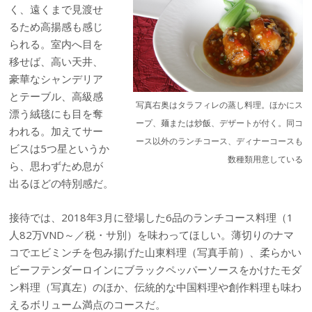
く、遠くまで見渡せ
るため高揚感も感じ
られる。室内へ目を
移せば、高い天井、
豪華なシャンデリア
とテーブル、高級感
写真右奥はタラフィレの蒸し料理。ほかにス
漂う絨毯にも目を奪
ープ、麺または炒飯、デザートが付く。同コ
われる。加えてサー
ース以外のランチコース、ディナーコースも
ビスは5つ星というか
数種類用意している
ら、思わずため息が
出るほどの特別感だ。
接待では、2018年3月に登場した6品のランチコース料理（1
人82万VND～／税・サ別）を味わってほしい。薄切りのナマ
コでエビミンチを包み揚げた山東料理（写真手前）、柔らかい
ビーフテンダーロインにブラックペッパーソースをかけたモダ
ン料理（写真左）のほか、伝統的な中国料理や創作料理も味わ
えるボリューム満点のコースだ。