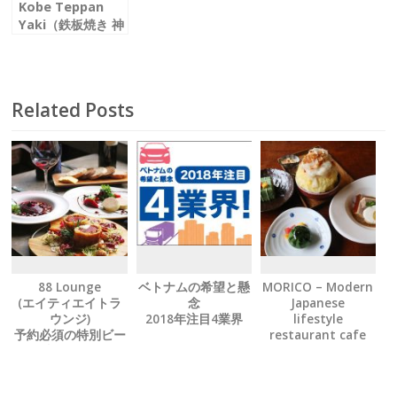
Kobe Teppan
Yaki（鉄板焼き 神
戸）
とろける旨み、違
いに驚く 特選神戸
牛のフュージョン
Related Posts
鉄板焼
88 Lounge
ベトナムの希望と懸
MORICO – Modern
(エイティエイトラ
念
Japanese
ウンジ)
2018年注目4業界
lifestyle
予約必須の特別ビー
restaurant cafe
フ料理をぜひ
有名人もお忍びで訪
れる隠れ家を発見