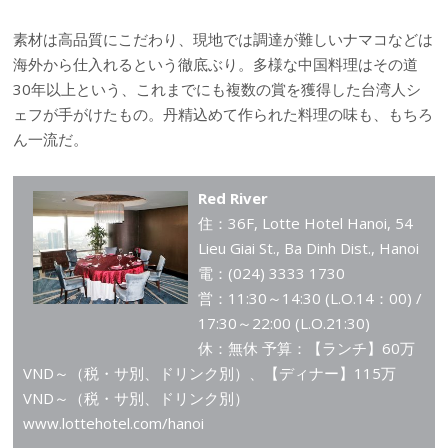
素材は高品質にこだわり、現地では調達が難しいナマコなどは
海外から仕入れるという徹底ぶり。多様な中国料理はその道
30年以上という、これまでにも複数の賞を獲得した台湾人シ
ェフが手がけたもの。丹精込めて作られた料理の味も、もちろ
ん一流だ。
Red River
住：36F, Lotte Hotel Hanoi, 54
Lieu Giai St., Ba Dinh Dist., Hanoi
電：(024) 3333 1730
営：11:30～14:30 (L.O.14：00) /
17:30～22:00 (L.O.21:30)
休：無休 予算：【ランチ】60万
VND～（税・サ別、ドリンク別）、【ディナー】115万
VND～（税・サ別、ドリンク別）
www.lottehotel.com/hanoi