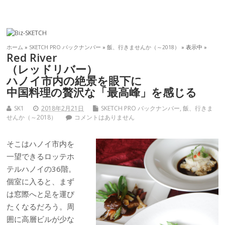
ホーム
»
SKETCH PRO バックナンバー
»
飯、行きませんか（～2018）
» 表示中 »
Red River
（レッドリバー）
ハノイ市内の絶景を眼下に
中国料理の贅沢な「最高峰」を感じる
SK1
2018年2月21日
SKETCH PRO バックナンバー
,
飯、行きま
せんか（～2018）
コメントはありません
そこはハノイ市内を
一望できるロッテホ
テルハノイの36階。
個室に入ると、まず
は窓際へと足を運び
たくなるだろう。周
囲に高層ビルが少な