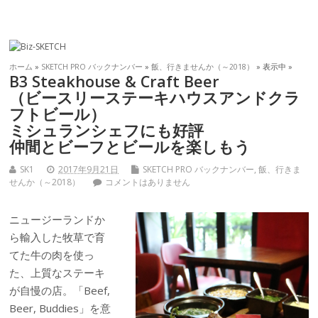
ホーム
»
SKETCH PRO バックナンバー
»
飯、行きませんか（～2018）
» 表示中 »
B3 Steakhouse & Craft Beer
（ビースリーステーキハウスアンドクラ
フトビール）
ミシュランシェフにも好評
仲間とビーフとビールを楽しもう
SK1
2017年9月21日
SKETCH PRO バックナンバー
,
飯、行きま
せんか（～2018）
コメントはありません
ニュージーランドか
ら輸入した牧草で育
てた牛の肉を使っ
た、上質なステーキ
が自慢の店。「Beef,
Beer, Buddies」を意