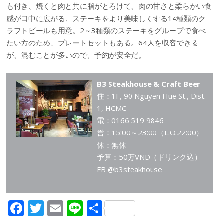
も付き、焼くと肉と共に脂がとろけて、肉の甘さと柔らかい食
感が口中に広がる。ステーキをより美味しくする14種類のク
ラフトビールも用意。2～3種類のステーキをグループで食べ
たい方のため、プレートセットもある。64人を収容できる
が、混むことが多いので、予約が安全だ。
B3 Steakhouse & Craft Beer
住：1F, 90 Nguyen Hue St., Dist.
1, HCMC
電：0166 519 9846
営：15:00～23:00（L.O.22:00）
休：無休
予算：50万VND（ドリンク込）
FB @b3steakhouse
F
T
E
Li
共