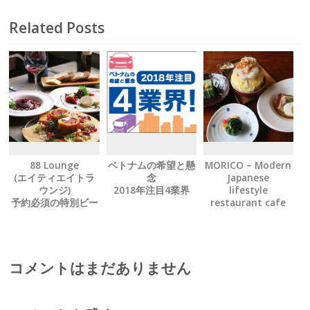
がっかりさせない
味とサービスを提
Related Posts
供
ハノイで安定の日
本クオリティを
88 Lounge
ベトナムの希望と懸
MORICO – Modern
(エイティエイトラ
念
Japanese
ウンジ)
2018年注目4業界
lifestyle
予約必須の特別ビー
restaurant cafe
フ料理をぜひ
有名人もお忍びで訪
れる隠れ家を発見
コメントはまだありません