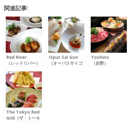
ac
w
m
n
有
関連記事:
e
itt
ai
e
b
er
l
o
o
k
Red River
Opus Sai Gon
Yoshino
（レッドリバー）
（オーパスサイゴ
（吉野）
ハノイ市内の絶景
ン）
「日本の味」以上
を眼下に
贅沢なプライベー
の高級和食
中国料理の贅沢な
トダイニング
新料理長のモダン
「最高峰」を感じ
現代東南アジア料
ジャパニーズ
る
理を体験
The Tokyo Red
Grill（ザ・トーキ
ョーレッドグリ
ル）