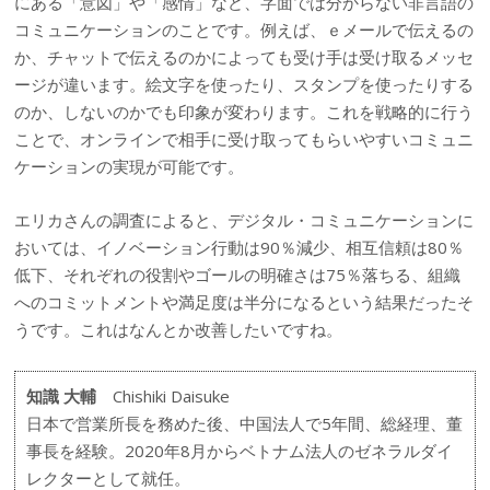
にある「意図」や「感情」など、字面では分からない非言語の
コミュニケーションのことです。例えば、ｅメールで伝えるの
か、チャットで伝えるのかによっても受け手は受け取るメッセ
ージが違います。絵文字を使ったり、スタンプを使ったりする
のか、しないのかでも印象が変わります。これを戦略的に行う
ことで、オンラインで相手に受け取ってもらいやすいコミュニ
ケーションの実現が可能です。
エリカさんの調査によると、デジタル・コミュニケーションに
おいては、イノベーション行動は90％減少、相互信頼は80％
低下、それぞれの役割やゴールの明確さは75％落ちる、組織
へのコミットメントや満足度は半分になるという結果だったそ
うです。これはなんとか改善したいですね。
知識 大輔
Chishiki Daisuke
日本で営業所長を務めた後、中国法人で5年間、総経理、董
事長を経験。2020年8月からベトナム法人のゼネラルダイ
レクターとして就任。