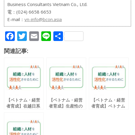
Business Consultants Vietnam Co., Ltd.
電：(024) 6658 6653
E-mail：
vn-info@bcon.asia
F
T
E
Li
共
ac
w
m
n
有
関連記事:
e
itt
ai
e
b
er
l
o
o
k
【ベトナム・経営
【ベトナム・経営
【ベトナム・経営
者育成】在越日系
者育成】生産性の
者育成】ベトナム
企業の組織運営に
高い
で働く人々
おける
会議の開き方を考
７０００名の調査
「自律化」を今一
える
結果
度考える