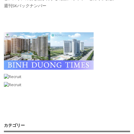
週刊SKバックナンバー
カテゴリー