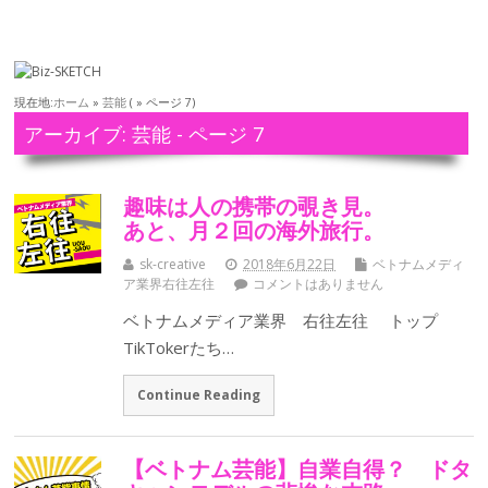
現在地:
ホーム
»
芸能
( » ページ 7)
アーカイブ: 芸能 - ページ 7
趣味は人の携帯の覗き見。
あと、月２回の海外旅行。
sk-creative
2018年6月22日
ベトナムメディ
ア業界右往左往
コメントはありません
ベトナムメディア業界 右往左往 トップ
TikTokerたち…
Continue Reading
【ベトナム芸能】自業自得？ ドタ