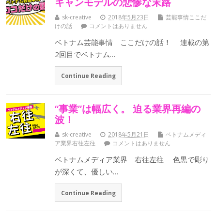
キャンモデルの悲惨な末路
sk-creative
2018年5月23日
芸能事情ここだ
けの話
コメントはありません
ベトナム芸能事情 ここだけの話！ 連載の第
2回目でベトナム…
Continue Reading
“事業”は幅広く。 迫る業界再編の
波！
sk-creative
2018年5月21日
ベトナムメディ
ア業界右往左往
コメントはありません
ベトナムメディア業界 右往左往 色黒で彫り
が深くて、優しい…
Continue Reading