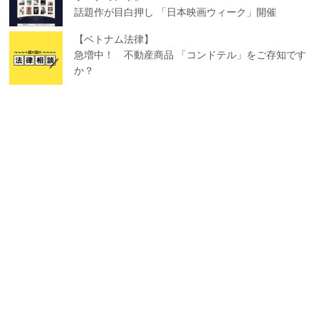
話題作が目白押し 「日本映画ウィーク」開催
【ベトナム法律】
急増中！ 不動産商品 「コンドテル」をご存知です
か？