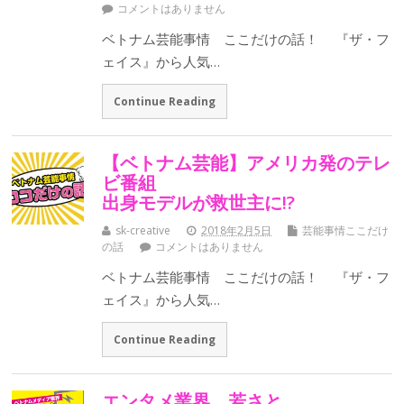
コメントはありません
ベトナム芸能事情 ここだけの話！ 『ザ・フ
ェイス』から人気…
Continue Reading
【ベトナム芸能】アメリカ発のテレ
ビ番組
出身モデルが救世主に!?
sk-creative
2018年2月5日
芸能事情ここだけ
の話
コメントはありません
ベトナム芸能事情 ここだけの話！ 『ザ・フ
ェイス』から人気…
Continue Reading
エンタメ業界、若さと