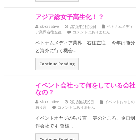
アジア総女子高生化！？
sk-creative
2018年4月16日
ベトナムメディ
ア業界右往左往
コメントはありません
ベトナムメディア業界 右往左往 今年は随分
と海外に行く機会…
Continue Reading
イベント会社って何をしている会社
なの？
sk-creative
2018年4月9日
イベントおやじの
独り言
コメントはありません
イベントオヤジの独り言 実のところ、企画制
作会社です 皆様…
Continue Reading