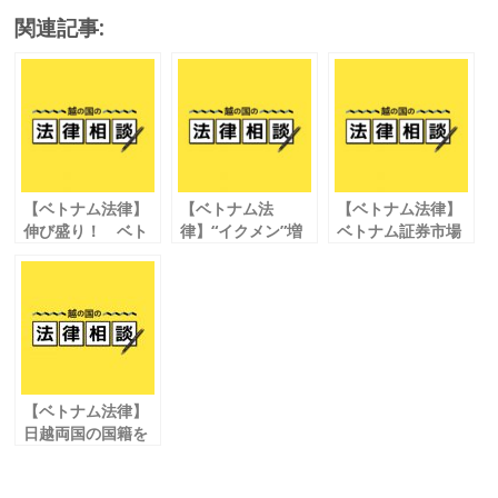
ac
w
m
n
有
関連記事:
e
itt
ai
e
b
er
l
o
o
k
【ベトナム法律】
【ベトナム法
【ベトナム法律】
伸び盛り！ ベト
律】“イクメン”増
ベトナム証券市場
ナムの ｅコマース
加中!?
のこれから
事情、法整備
ベトナムの産休・
の“今”
育休給付金
【ベトナム法律】
日越両国の国籍を
保持する二重国籍
は可能？