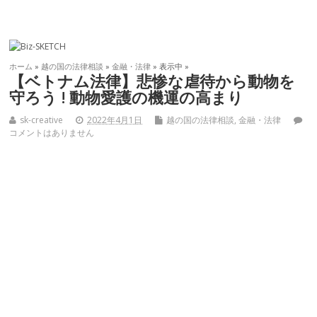
ホーム
»
越の国の法律相談
»
金融・法律
» 表示中 »
【ベトナム法律】悲惨な虐待から動物を
守ろう ! 動物愛護の機運の高まり
sk-creative
2022年4月1日
越の国の法律相談
,
金融・法律
コメントはありません