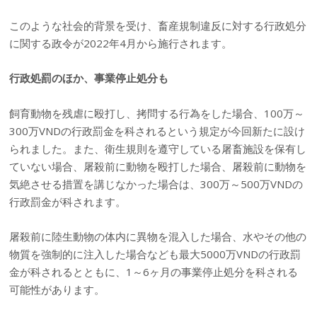
このような社会的背景を受け、畜産規制違反に対する行政処分
に関する政令が2022年4月から施行されます。
行政処罰のほか、事業停止処分も
飼育動物を残虐に殴打し、拷問する行為をした場合、100万～
300万VNDの行政罰金を科されるという規定が今回新たに設け
られました。また、衛生規則を遵守している屠畜施設を保有し
ていない場合、屠殺前に動物を殴打した場合、屠殺前に動物を
気絶させる措置を講じなかった場合は、300万～500万VNDの
行政罰金が科されます。
屠殺前に陸生動物の体内に異物を混入した場合、水やその他の
物質を強制的に注入した場合なども最大5000万VNDの行政罰
金が科されるとともに、1～6ヶ月の事業停止処分を科される
可能性があります。