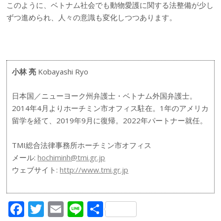
このように、ベトナム社会でも動物愛護に関する法整備が少し
ずつ進められ、人々の意識も変化しつつあります。
小林 亮
Kobayashi Ryo
日本国／ニューヨーク州弁護士・ベトナム外国弁護士。
2014年4月よりホーチミン市オフィス駐在。1年のアメリカ
留学を経て、2019年9月に復帰。2022年パートナー就任。
TMI総合法律事務所ホーチミン市オフィス
メール:
hochiminh@tmi.gr.jp
ウェブサイト:
http://www.tmi.gr.jp
F
T
E
Li
共