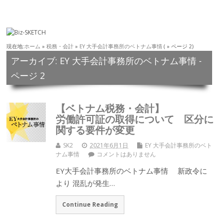
現在地:
ホーム
»
税務・会計
»
EY 大手会計事務所のベトナム事情
( » ページ 2)
アーカイブ: EY 大手会計事務所のベトナム事情 -
ページ 2
【ベトナム税務・会計】
労働許可証の取得について 区分に
関する要件が変更
SK2
2021年6月1日
EY 大手会計事務所のベト
ナム事情
コメントはありません
EY大手会計事務所のベトナム事情 新政令に
より 混乱が発生…
Continue Reading